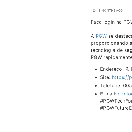
8 MONTHS AGO
Faça login na PG
A
PGW
se destaca
proporcionando a
tecnologia de se
PGW rapidamente 
Endereço: R. 
Site:
https://
Telefone: 00
E-mail:
conta
#PGWTechFor
#PGWFutureE