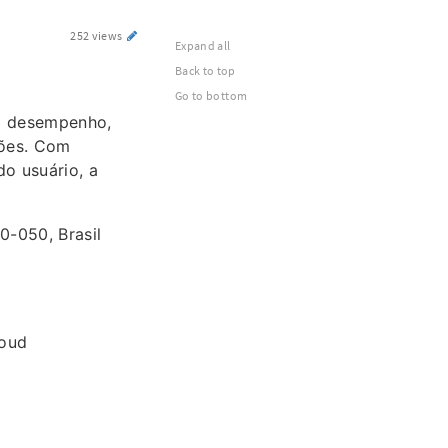
252 views
Expand all
Back to top
Go to bottom
 o desempenho,
ções. Com
o usuário, a
0-050, Brasil
oud