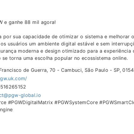
W e ganhe 88 mil agora!
 por sua capacidade de otimizar o sistema e melhorar
os usuários um ambiente digital estável e sem interrup
gurança moderna e design otimizado para a experiência d
se torna uma escolha popular no ecossistema online.
Francisco de Guerra, 70 - Cambuci, São Paulo - SP, 0154
pgw.uk.com/
5516265152
ct@pgw-global.io
ce #PGWDigitalMatrix #PGWSystemCore #PGWSmartCl
ngine