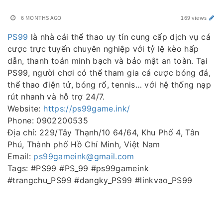
6 MONTHS AGO
169 views
PS99
là nhà cái thể thao uy tín cung cấp dịch vụ cá
cược trực tuyến chuyên nghiệp với tỷ lệ kèo hấp
dẫn, thanh toán minh bạch và bảo mật an toàn. Tại
PS99, người chơi có thể tham gia cá cược bóng đá,
thể thao điện tử, bóng rổ, tennis… với hệ thống nạp
rút nhanh và hỗ trợ 24/7.
Website:
https://ps99game.ink/
Phone: 0902200535
Địa chỉ: 229/Tây Thạnh/10 64/64, Khu Phố 4, Tân
Phú, Thành phố Hồ Chí Minh, Việt Nam
Email:
ps99gameink@gmail.com
Tags: #PS99 #PS_99 #ps99gameink
#trangchu_PS99 #dangky_PS99 #linkvao_PS99