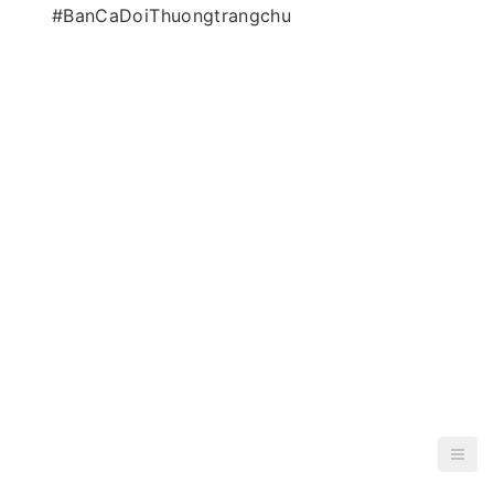
#BanCaDoiThuongtrangchu