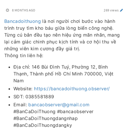
8 MONTHS AGO
269 views
Bancadoithuong
là nơi người chơi bước vào hành
trình truy tìm kho báu giữa lòng biển công nghệ.
Từng cú bắn đều tạo nên hiệu ứng mãn nhãn, mang
lại cảm giác chinh phục kịch tính và cơ hội thu về
những viên kim cương đầy giá trị.
Thông tin liên hệ:
Địa chỉ: 146 Bùi Đình Tuý, Phường 12, Bình
Thạnh, Thành phố Hồ Chí Minh 700000, Việt
Nam
Website:
https://bancadoithuong.observer/
SĐT: 0385581889
Email:
bancaobserver@gmail.com
#BanCaDoiThuong #bancaobserver
#BanCaDoiThuongdangnhap
#BanCaDoiThuongdangky