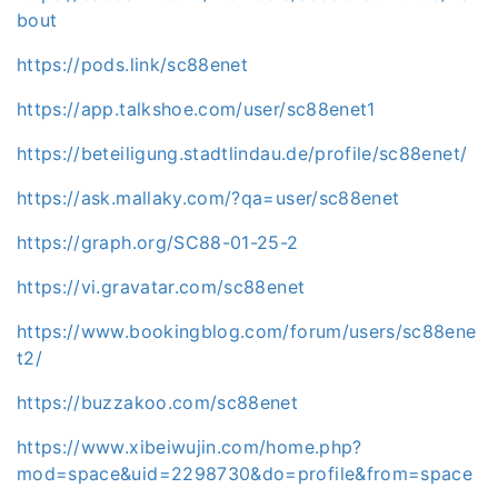
bout
https://pods.link/sc88enet
https://app.talkshoe.com/user/sc88enet1
https://beteiligung.stadtlindau.de/profile/sc88enet/
https://ask.mallaky.com/?qa=user/sc88enet
https://graph.org/SC88-01-25-2
https://vi.gravatar.com/sc88enet
https://www.bookingblog.com/forum/users/sc88ene
t2/
https://buzzakoo.com/sc88enet
https://www.xibeiwujin.com/home.php?
mod=space&uid=2298730&do=profile&from=space