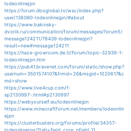
lodeonlinejpn
https://forum.dboglobal.to/wsc/index.php?
user/136080-lodeonlinejpn/#about
https://www.bakinsky-
dvorik.ru/communication/forum/messages/forum5/
message124211/78439-lodeonlinejpn?
result=new#message124211
https://haze-growroom.de.tl/Forum/topic-32939-1-
lodeonlinejpn.htm
https://pub41.bravenet.com/forum/static/show.php?
usernum=3501574107&frmid=26&msgid=1020617&c
md=show
https://www.live4cup.com/f-
sp2130997-.html#p2130997
https://webyourself.eu/lodeonlinejpn
https://www.minecraftforum.net/members/lodeonlin
ejpn
https://clusterbusters.org/forums/profile/34357-
lodeonlinejpn/?tab=field_core_pfield_11