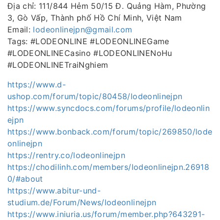
Địa chỉ: 111/844 Hẻm 50/15 Đ. Quảng Hàm, Phường
3, Gò Vấp, Thành phố Hồ Chí Minh, Việt Nam
Email:
lodeonlinejpn@gmail.com
Tags: #LODEONLINE #LODEONLINEGame
#LODEONLINECasino #LODEONLINENoHu
#LODEONLINETraiNghiem
https://www.d-
ushop.com/forum/topic/80458/lodeonlinejpn
https://www.syncdocs.com/forums/profile/lodeonlin
ejpn
https://www.bonback.com/forum/topic/269850/lode
onlinejpn
https://rentry.co/lodeonlinejpn
https://chodilinh.com/members/lodeonlinejpn.26918
0/#about
https://www.abitur-und-
studium.de/Forum/News/lodeonlinejpn
https://www.iniuria.us/forum/member.php?643291-