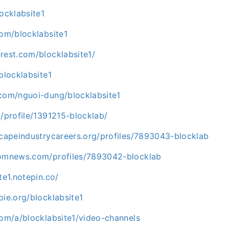
locklabsite1
com/blocklabsite1
rest.com/blocklabsite1/
blocklabsite1
.com/nguoi-dung/blocklabsite1
g/profile/1391215-blocklab/
scapeindustrycareers.org/profiles/7893043-blocklab
domnews.com/profiles/7893042-blocklab
te1.notepin.co/
pie.org/blocklabsite1
com/a/blocklabsite1/video-channels