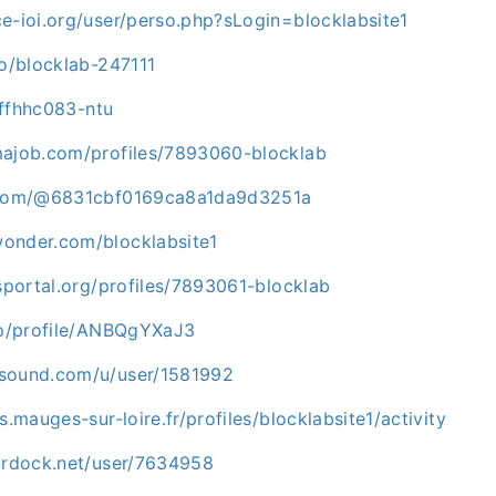
e-ioi.org/user/perso.php?sLogin=blocklabsite1
io/blocklab-247111
/jffhhc083-ntu
majob.com/profiles/7893060-blocklab
t.com/@6831cbf0169ca8a1da9d3251a
onder.com/blocklabsite1
bsportal.org/profiles/7893061-blocklab
.jp/profile/ANBQgYXaJ3
rsound.com/u/user/1581992
s.mauges-sur-loire.fr/profiles/blocklabsite1/activity
tardock.net/user/7634958