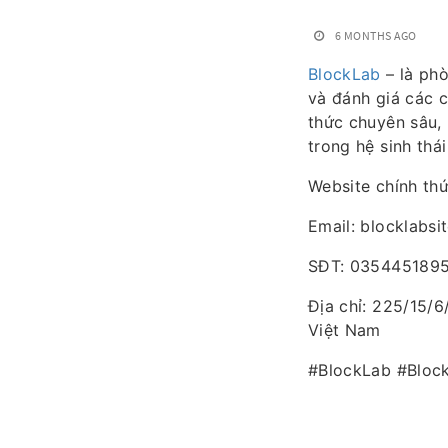
6 MONTHS AGO
BlockLab
– là phò
và đánh giá các c
thức chuyên sâu,
trong hệ sinh thái
Website chính th
Email: blocklabs
SĐT: 035445189
Địa chỉ: 225/15/6
Việt Nam
#BlockLab #Block