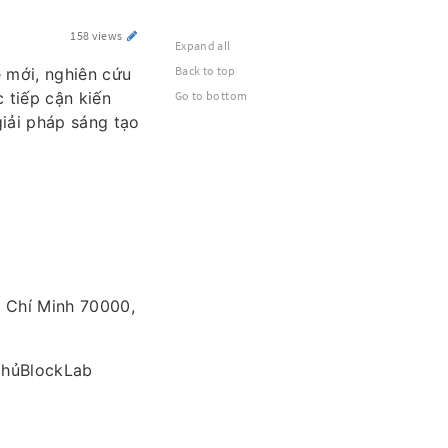
158 views
Expand all
Back to top
 mới, nghiên cứu
c tiếp cận kiến
Go to bottom
iải pháp sáng tạo
ồ Chí Minh 70000,
chủBlockLab