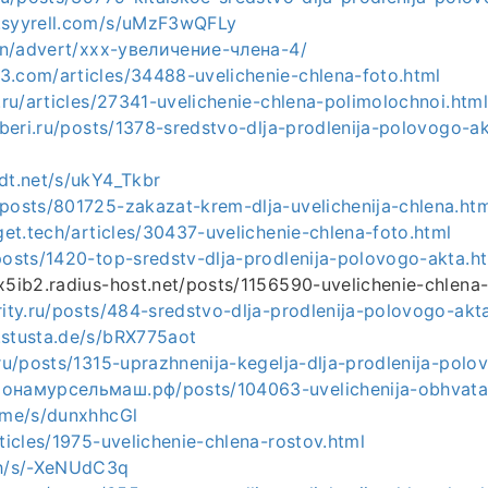
.syyrell.com/s/uMzF3wQFLy
a.hn/advert/ххх-увеличение-члена-4/
3.com/articles/34488-uvelichenie-chlena-foto.html
y.ru/articles/27341-uvelichenie-chlena-polimolochnoi.html
riberi.ru/posts/1378-sredstvo-dlja-prodlenija-polovogo-a
dt.net/s/ukY4_Tkbr
/posts/801725-zakazat-krem-dlja-uvelichenija-chlena.htm
eget.tech/articles/30437-uvelichenie-chlena-foto.html
posts/1420-top-sredstv-dlja-prodlenija-polovogo-akta.h
x5ib2.radius-host.net/posts/1156590-uvelichenie-chlena
rity.ru/posts/484-sredstvo-dlja-prodlenija-polovogo-akt
.stusta.de/s/bRX775aot
.ru/posts/1315-uprazhnenija-kegelja-dlja-prodlenija-polo
ионамурсельмаш.рф/posts/104063-uvelichenija-obhvata
r.me/s/dunxhhcGl
rticles/1975-uvelichenie-chlena-rostov.html
sh/s/-XeNUdC3q