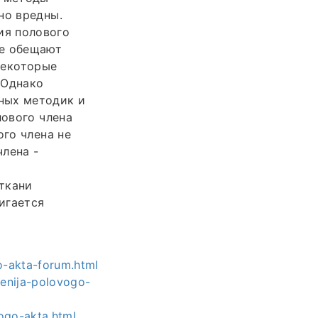
но вредны.
ия полового
ые обещают
 Некоторые
 Однако
ных методик и
лового члена
ого члена не
члена -
ткани
игается
o-akta-forum.html
enija-polovogo-
vogo-akta.html