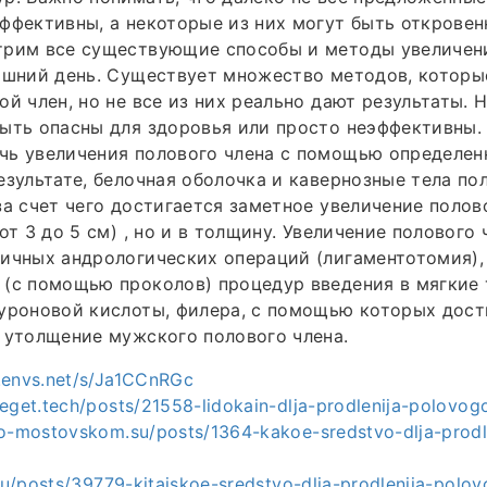
ффективны, а некоторые из них могут быть откровен
трим все существующие способы и методы увеличен
няшний день. Существует множество методов, котор
ой член, но не все из них реально дают результаты.
ыть опасны для здоровья или просто неэффективны.
чь увеличения полового члена с помощью определен
езультате, белочная оболочка и кавернозные тела по
за счет чего достигается заметное увеличение полов
от 3 до 5 см) , но и в толщину. Увеличение полового 
ичных андрологических операций (лигаментотомия),
(с помощью проколов) процедур введения в мягкие 
уроновой кислоты, филера, с помощью которых дост
 утолщение мужского полового члена.
.envs.net/s/Ja1CCnRGc
beget.tech/posts/21558-lidokain-dlja-prodlenija-polovog
.o-mostovskom.su/posts/1364-kakoe-sredstvo-dlja-prodl
.ru/posts/39779-kitaiskoe-sredstvo-dlja-prodlenija-polo