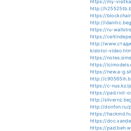
https://my-visitk
http://h25525tb.
https://blockchai
http://idanilrc.b
https://ru-wallst
https://celtind
http://www.стади
kislotoi-video.htm
https://notes.si
https://icimode
https://new.a-g.s
http://c90565ih.b
https://c-nus.kz/
https://pad.riot
http://silvernz.b
http://donfon.ru
https://hackmd.h
https://doc.xand
https://pad.beh.