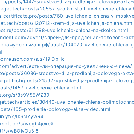
a.ru/posts/1447-sredstvo-dlja-prodlenija-polovogo-akta-
beget.tech/posts/20557-skolko-stoit-uvelichenie-chlena.
n-certificate.pro/posts/760-uvelichenie-chlena-v-moskve
eget.tech/posts/120712-krem-dlja-uvelichenija-chlena.html
reet.ru/posts/611788-uvelichenie-chlena-na-skolko.html
ependent.com/advert/спреи-для-продления-полового-ак
онамурсельмаш.рф/posts/104070-uvelichenie-chlena-gi
l
meonreusch.com/s/z4I9iDbHc
ls.com/advert/есть-ли-операция-по-увеличению-члена/
ite/posts/36036-sredstvo-dlja-prodlenija-polovogo-akta-
eget.tech/posts/21562-igrushki-dlja-prodlenija-polovog
posts/1457-uvelichenie-chlena.html
-os.org/s/8s9V55WZ39
eget.tech/articles/30440-uvelichenie-chlena-polimolochno
/posts/455-prodlenie-polovogo-akta-video.html
ub.yt/s/lk6NYywR4
ersoft.de/s/wcgb4jcxeX
wtf/s/wBOIvOu3l6