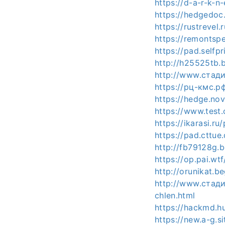
https://d-a-r-k-n
https://hedgedoc
https://rustrevel
https://remontsp
https://pad.selfp
http://h25525tb.
http://www.стад
https://рц-кмс.рф
https://hedge.no
https://www.test
https://ikarasi.r
https://pad.cttu
http://fb79128g.b
https://op.pai.wt
http://orunikat.b
http://www.стад
chlen.html
https://hackmd.
https://new.a-g.s