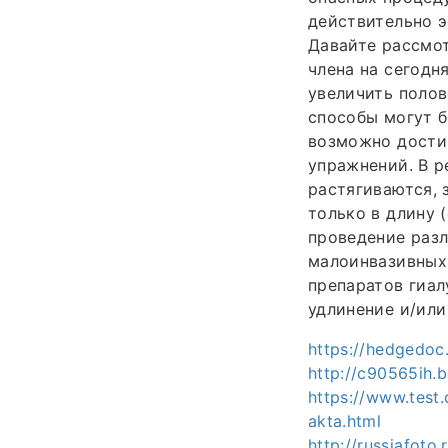
действительно э
Давайте рассмо
члена на сегод
увеличить полов
способы могут б
возможно дости
упражнений. В р
растягиваются, 
только в длину (
проведение разл
малоинвазивных 
препаратов гиал
удлинение и/или
https://hedgedoc
http://c90565ih.
https://www.test
akta.html
http://russiafoto