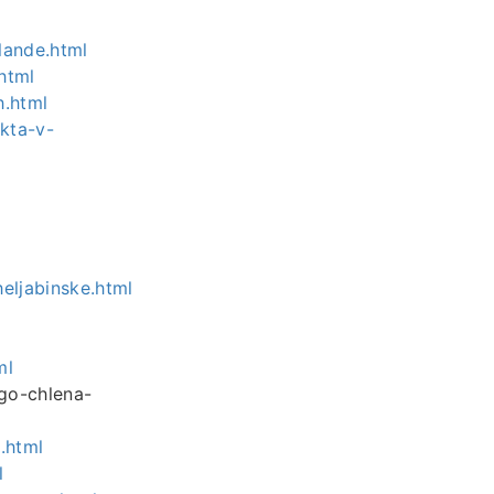
lande.html
html
h.html
kta-v-
eljabinske.html
ml
ogo-chlena-
.html
l