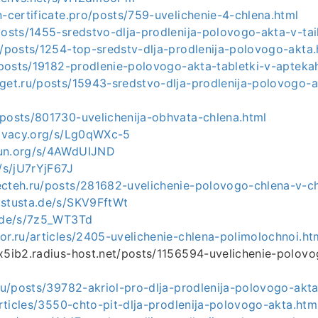
n-certificate.pro/posts/759-uvelichenie-4-chlena.html
posts/1455-sredstvo-dlja-prodlenija-polovogo-akta-v-tai
u/posts/1254-top-sredstv-dlja-prodlenija-polovogo-akta.
u/posts/19182-prodlenie-polovogo-akta-tabletki-v-apteka
bget.ru/posts/15943-sredstvo-dlja-prodlenija-polovogo-a
/posts/801730-uvelichenija-obhvata-chlena.html
privacy.org/s/Lg0qWXc-5
mun.org/s/4AWdUIJND
f/s/jU7rYjF67J
ecteh.ru/posts/281682-uvelichenie-polovogo-chlena-v-ch
.stusta.de/s/SKV9FftWt
e.de/s/7z5_WT3Td
or.ru/articles/2405-uvelichenie-chlena-polimolochnoi.ht
gx5ib2.radius-host.net/posts/1156594-uvelichenie-polov
.ru/posts/39782-akriol-pro-dlja-prodlenija-polovogo-akta
/articles/3550-chto-pit-dlja-prodlenija-polovogo-akta.htm