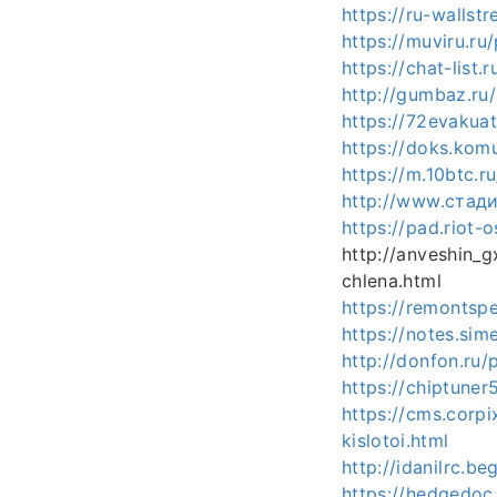
https://ru-wallst
https://muviru.ru
https://chat-list
http://gumbaz.ru
https://72evakuat
https://doks.ko
https://m.10btc.r
http://www.стад
https://pad.riot
http://anveshin_g
chlena.html
https://remontsp
https://notes.si
http://donfon.ru
https://chiptuner
https://cms.corpi
kislotoi.html
http://idanilrc.b
https://hedgedo