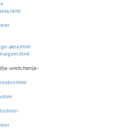
ml
akta.html
html
ogo-akta.html
irurgom.html
lja-uvelichenija-
rostov.html
a.html
lochnoi-
html