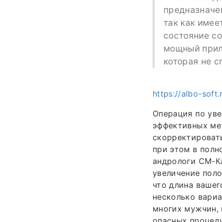
предназначен
так как име
состояние со
мощный прили
которая не с
https://albo-sof
Операция по уве
эффективных мет
скорректироват
при этом в полн
андрологи СМ-К
увеличение поло
что длина вашег
несколько вариа
многих мужчин, 
опасных процеду