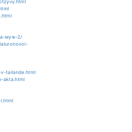
otzyvy.html
html
.html
та-муж-2/
aluronovoi-
v-tailande.html
o-akta.html
i.html