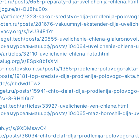
-e-t.ru/posts/655-preparaty-dlja-uvelichenija-chlena.html
.jcg.re/s/-OJ8huB0x
.ru/articles/1228-kakoe-sredstvo-dlja-prodlenija-polovog
ecteh.ru/posts/281676-vakuumnyi-ekstender-dlja-uveliche
rivacy.org/s/lvU34E1Yr
beget.tech/posts/20555-uvelichenie-chlena-gialuronovoi
ионамурсельмаш.рф/posts/104064-uvelichenie-chlena-u
/articles/32110-uvelichenie-chlena-foto.html
valug.org/s/ESpk8bfsXM
.o-mostovskom.su/posts/1365-prodlenie-polovogo-akta-
u/posts/19181-top-sredstv-dlja-prodlenija-polovogo-akta.
e.de/s/nbdwdfTw2
get.ru/posts/15941-chto-delat-dlja-prodlenija-polovogo
f/s/-3-9Hhi6u7
eget.tech/articles/33927-uvelichenie-ven-chlene.html
ионамурсельмаш.рф/posts/104065-maz-horoshii-dlja-uve
hub.yt/s/9XDMsavC4
ite/posts/36034-chto-delat-dlja-prodlenija-polovogo-akt