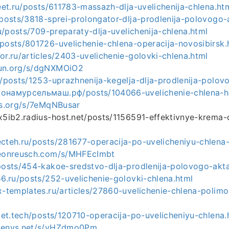
reet.ru/posts/611783-massazh-dlja-uvelichenija-chlena.ht
/posts/3818-sprei-prolongator-dlja-prodlenija-polovogo-
.ru/posts/709-preparaty-dlja-uvelichenija-chlena.html
/posts/801726-uvelichenie-chlena-operacija-novosibirsk.
or.ru/articles/2403-uvelichenie-golovki-chlena.html
mun.org/s/dgNXMOiO2
u/posts/1253-uprazhnenija-kegelja-dlja-prodlenija-polov
ионамурсельмаш.рф/posts/104066-uvelichenie-chlena-h
-os.org/s/7eMqNBusar
x5ib2.radius-host.net/posts/1156591-effektivnye-krema-d
ecteh.ru/posts/281677-operacija-po-uvelicheniyu-chlena-
meonreusch.com/s/MHFEcImbt
/posts/454-kakoe-sredstvo-dlja-prodlenija-polovogo-akt
56.ru/posts/252-uvelichenie-golovki-chlena.html
x-templates.ru/articles/27860-uvelichenie-chlena-polimo
eget.tech/posts/120710-operacija-po-uvelicheniyu-chlena.
c.envs.net/s/vHZdmo0Pm