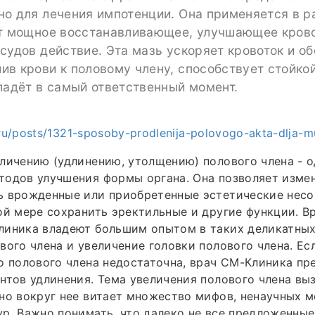
о для лечения импотенции. Она применяется в р
ет мощное восстанавливающее, улучшающее кров
судов действие. Эта мазь ускоряет кровоток и о
в крови к половому члену, способствует стойкой
падёт в самый ответственный момент.
t.ru/posts/1321-sposoby-prodlenija-polovogo-akta-dlja-m
личению (удлинению, утолщению) полового члена - 
одов улучшения формы органа. Она позволяет измен
ь врожденные или приобретенные эстетические несо
ой мере сохранить эректильные и другие функции. В
линика владеют большим опытом в таких деликатных
вого члена и увеличение головки полового члена. Ес
о полового члена недостаточна, врач СМ-Клиника п
нтов удлинения. Тема увеличения полового члена вы
но вокруг нее витает множество мифов, ненаучных м
р. Важно понимать, что далеко не все предложенны