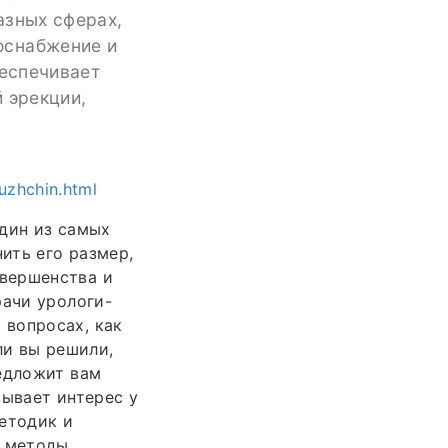
азных сферах,
оснабжение и
беспечивает
 эрекции,
uzhchin.html
один из самых
ить его размер,
вершенства и
рачи урологи-
 вопросах, как
ли вы решили,
редложит вам
зывает интерес у
етодик и
е методы