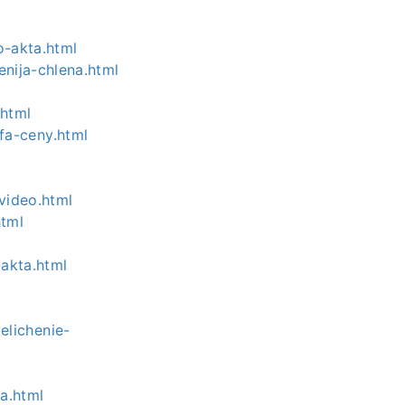
o-akta.html
nija-chlena.html
.html
fa-ceny.html
video.html
html
-akta.html
lichenie-
a.html