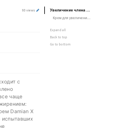
Увеличение члена счетом
93 views
Крем для увеличения члена побочные эффекты
Expand all
Back to top
Go to bottom
ходит с
влено
все чаще
ожирением:
рем Damian X
е испытавших
не