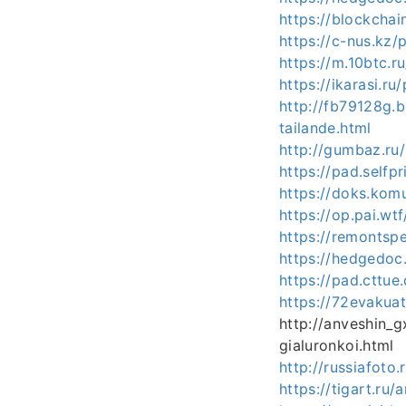
https://blockchai
https://c-nus.kz/
https://m.10btc.r
https://ikarasi.r
http://fb79128g.
tailande.html
http://gumbaz.ru
https://pad.self
https://doks.ko
https://op.pai.wt
https://remontsp
https://hedgedoc
https://pad.cttu
https://72evakuat
http://anveshin_
gialuronkoi.html
http://russiafoto
https://tigart.ru