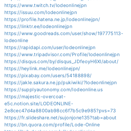
https://www.twitch.tv/lodeonlinejpn
https://issuu.com/lodeonlinejpn
https://profile.hatena.ne.jp/lodeonlinejpn/
https://linktr.ee/lodeonlinejpn
https://www.goodreads.com/user/show/197775113-
lodeonline
https://rapidapi.com/user/lodeonlinejpn
https://www.tripadvisor.com/Profile/lodeonlinejpn
https://disqus.com/by/disqus_JDfeoyH6Xl/about/
https://heylink.me/lodeonlinejpn/
https://pixabay.com/users/54188898/
https://jakle.sakura.ne.jp/pukiwiki/?lodeonlinejpn
https://supplyautonomy.com/lodeonline.us
https://majestic-overcoat-
e5c.notion.site/LODEONLINE-
2e8cec47d4a8800ab98cc6f7b5c9e985?pvs=73
https://fr.slideshare.net/sujonjone135?tab=about
https://bn.quora.com/profile/Lode-Online