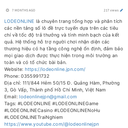
7 MONTHS AGO
217 views
LODEONLINE
là chuyên trang tổng hợp và phân tích
các nền tảng số lô đề trực tuyến dựa trên các tiêu
chí về tốc độ trả thưởng và tính minh bạch của kết
quả. Hệ thống hỗ trợ người chơi nhận diện các
thương hiệu có hạ tầng công nghệ ổn định, đảm bảo
mọi giao dịch được thực hiện trong môi trường an
toàn và có tổ chức bài bản.
Website:
https://lodeonline.jpn.com/
Phone: 0355991732
Địa chỉ: 111/844 Hẻm 50/15 Đ. Quảng Hàm, Phường
3, Gò Vấp, Thành phố Hồ Chí Minh, Việt Nam
Email:
lodeonlinejpn@gmail.com
Tags: #LODEONLINE #LODEONLINEGame
#LODEONLINECasino #LODEONLINENoHu
#LODEONLINETraiNghiem
https://www.youtube.com/@lodeonlinejpn