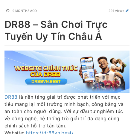
9 MONTHS AGO
294 views
DR88 – Sân Chơi Trực
Tuyến Uy Tín Châu Á
DR88
là nền tảng giải trí được phát triển với mục
tiêu mang lại môi trường minh bạch, công bằng và
an toàn cho người dùng. Với sự đầu tư nghiêm túc
về công nghệ, hệ thống trò giải trí đa dạng cùng
chính sách hỗ trợ tận tâm.
Website:
https://dr88vn.best/