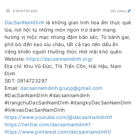
8 MONTHS AGO
261 views
DacSanNamDinh
là không gian tinh hoa ẩm thực quê
lúa, nơi hội tụ những món ngon trứ danh mang
hương vị mộc mạc nhưng đậm bản sắc. Từ bánh gai,
phở bò đến kẹo sìu châu, tất cả tạo nên dấu ấn
riêng khiến người thưởng thức nhớ mãi khó quên.
Webiste:
https://dacsannamdinh.org/
Địa chỉ: Khu Vũ Đức, Thị Trấn Cồn, Hải Hậu, Nam
Định
SĐT: 0914723297
Email:
dacsannamdinh.gruop@gmail.com
#DacSanNamDinh #dacsannamdinh
#trangchuDacSanNamDinh #dangkyDacSanNamDinh
#linkvaoDacSanNamDinh
https://www.youtube.com/@dacsannamdinh1
https://twitter.com/dacsannamdinh1
https://www.pinterest.com/dacsannamdinh1/