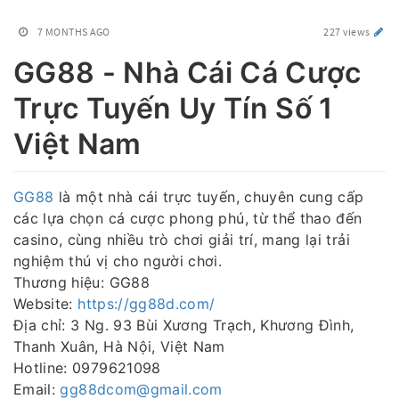
7 MONTHS AGO
227 views
GG88 - Nhà Cái Cá Cược
Trực Tuyến Uy Tín Số 1
Việt Nam
GG88
là một nhà cái trực tuyến, chuyên cung cấp
các lựa chọn cá cược phong phú, từ thể thao đến
casino, cùng nhiều trò chơi giải trí, mang lại trải
nghiệm thú vị cho người chơi.
Thương hiệu: GG88
Website:
https://gg88d.com/
Địa chỉ: 3 Ng. 93 Bùi Xương Trạch, Khương Đình,
Thanh Xuân, Hà Nội, Việt Nam
Hotline: 0979621098
Email:
gg88dcom@gmail.com