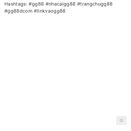
Hashtags: #gg88 #nhacaigg88 #trangchugg88
#gg88dcom #linkvaogg88