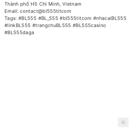
Thành phố Hồ Chí Minh, Vietnam
Email: contact@bl555titcom
Tags: #BL555 #BL_555 #bl555titcom #nhacaiBL555
#linkBL555 #trangchuBL555 #BL555casino
#BL555daga