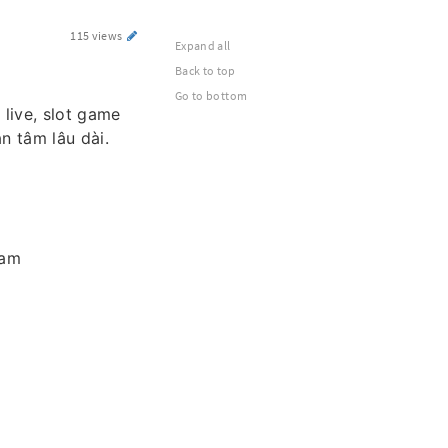
115 views
Expand all
Back to top
Go to bottom
 live, slot game
n tâm lâu dài.
Nam