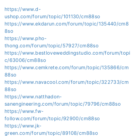
https://www.d-
ushop.com/forum/topic/101130/cm88so
https://www.ekdarun.com/forum/topic/135440/cm8
8so
https://www.pho-
thong.com/forum/topic/57927/cm88so
https://www.bestloveweddingstudio.com/forum/topi
c/63006/cm88so
https://www.cemkrete.com/forum/topic/135866/cm
88so
https://www.navacool.com/forum/topic/322733/cm
88so
https://www.natthadon-
sanengineering.com/forum/topic/79796/cm88so
https://www.fw-
follow.com/forum/topic/92900/cm88so
https://www.jk-
green.com/forum/topic/89108/cm88so