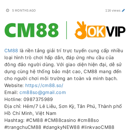
5 MONTHS AGO
116 views
CM88
là nền tảng giải trí trực tuyến cung cấp nhiều
loại hình trò chơi hấp dẫn, đáp ứng nhu cầu của
đông đảo người dùng. Với giao diện hiện đại, dễ sử
dụng cùng hệ thống bảo mật cao, CM88 mang đến
cho người chơi môi trường an toàn và minh bạch.
Website:
https://cm88.so/
Email:
cm88so@gmail.com
Hotline: 0987375989
Địa chỉ: Hẻm/7 Lê Liễu, Sơn Kỳ, Tân Phú, Thành phố
Hồ Chí Minh, Việt Nam
Hashtag: #CM88 #CM88casino #cm88so
#trangchuCM88 #dangkyNEW88 #linkvaoCM88