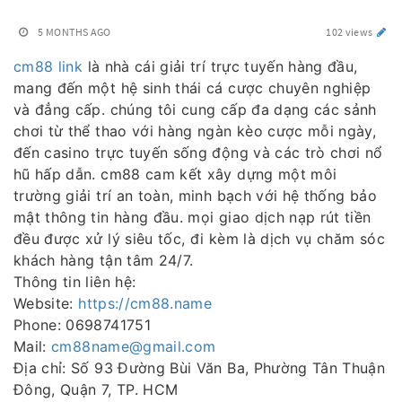
5 MONTHS AGO
102 views
cm88 link
là nhà cái giải trí trực tuyến hàng đầu,
mang đến một hệ sinh thái cá cược chuyên nghiệp
và đẳng cấp. chúng tôi cung cấp đa dạng các sảnh
chơi từ thể thao với hàng ngàn kèo cược mỗi ngày,
đến casino trực tuyến sống động và các trò chơi nổ
hũ hấp dẫn. cm88 cam kết xây dựng một môi
trường giải trí an toàn, minh bạch với hệ thống bảo
mật thông tin hàng đầu. mọi giao dịch nạp rút tiền
đều được xử lý siêu tốc, đi kèm là dịch vụ chăm sóc
khách hàng tận tâm 24/7.
Thông tin liên hệ:
Website:
https://cm88.name
Phone: 0698741751
Mail:
cm88name@gmail.com
Địa chỉ: Số 93 Đường Bùi Văn Ba, Phường Tân Thuận
Đông, Quận 7, TP. HCM