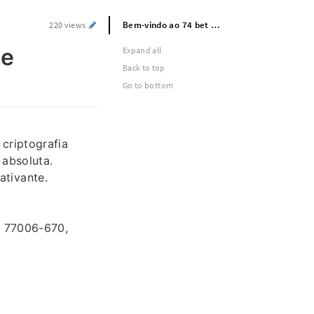
Bem-vindo ao 74 bet - A Plataforma de Apostas Mais Confiável do Brasil
220 views
de
Expand all
Back to top
Go to bottom
criptografia
absoluta.
tivante.
, 77006-670,