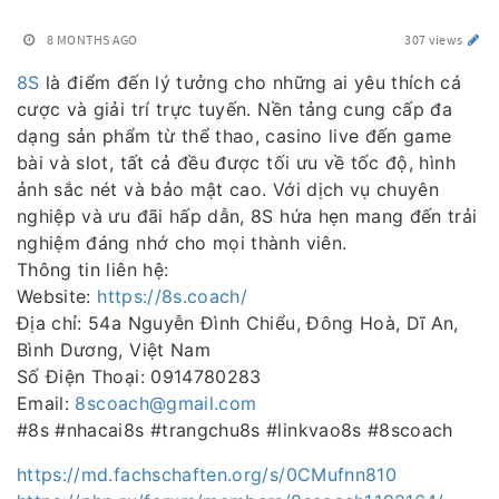
8 MONTHS AGO
307 views
8S
là điểm đến lý tưởng cho những ai yêu thích cá
cược và giải trí trực tuyến. Nền tảng cung cấp đa
dạng sản phẩm từ thể thao, casino live đến game
bài và slot, tất cả đều được tối ưu về tốc độ, hình
ảnh sắc nét và bảo mật cao. Với dịch vụ chuyên
nghiệp và ưu đãi hấp dẫn, 8S hứa hẹn mang đến trải
nghiệm đáng nhớ cho mọi thành viên.
Thông tin liên hệ:
Website:
https://8s.coach/
Địa chỉ: 54a Nguyễn Đình Chiểu, Đông Hoà, Dĩ An,
Bình Dương, Việt Nam
Số Điện Thoại: 0914780283
Email:
8scoach@gmail.com
#8s #nhacai8s #trangchu8s #linkvao8s #8scoach
https://md.fachschaften.org/s/0CMufnn810