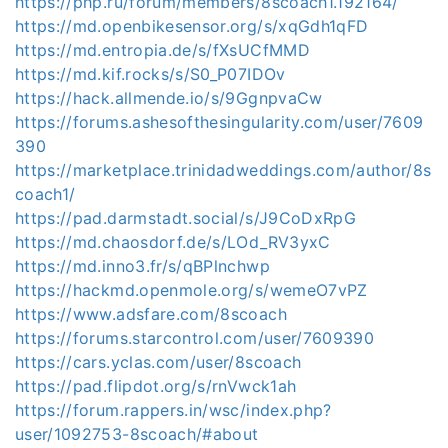
https://php.ru/forum/members/8scoach1.192164/
https://md.openbikesensor.org/s/xqGdh1qFD
https://md.entropia.de/s/fXsUCfMMD
https://md.kif.rocks/s/S0_P07IDOv
https://hack.allmende.io/s/9GgnpvaCw
https://forums.ashesofthesingularity.com/user/7609
390
https://marketplace.trinidadweddings.com/author/8s
coach1/
https://pad.darmstadt.social/s/J9CoDxRpG
https://md.chaosdorf.de/s/LOd_RV3yxC
https://md.inno3.fr/s/qBPlnchwp
https://hackmd.openmole.org/s/wemeO7vPZ
https://www.adsfare.com/8scoach
https://forums.starcontrol.com/user/7609390
https://cars.yclas.com/user/8scoach
https://pad.flipdot.org/s/rnVwck1ah
https://forum.rappers.in/wsc/index.php?
user/1092753-8scoach/#about