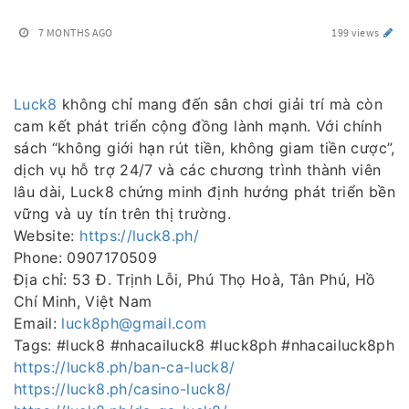
7 MONTHS AGO
199 views
Luck8
không chỉ mang đến sân chơi giải trí mà còn
cam kết phát triển cộng đồng lành mạnh. Với chính
sách “không giới hạn rút tiền, không giam tiền cược”,
dịch vụ hỗ trợ 24/7 và các chương trình thành viên
lâu dài, Luck8 chứng minh định hướng phát triển bền
vững và uy tín trên thị trường.
Website:
https://luck8.ph/
Phone: 0907170509
Địa chỉ: 53 Đ. Trịnh Lỗi, Phú Thọ Hoà, Tân Phú, Hồ
Chí Minh, Việt Nam
Email:
luck8ph@gmail.com
Tags: #luck8 #nhacailuck8 #luck8ph #nhacailuck8ph
https://luck8.ph/ban-ca-luck8/
https://luck8.ph/casino-luck8/