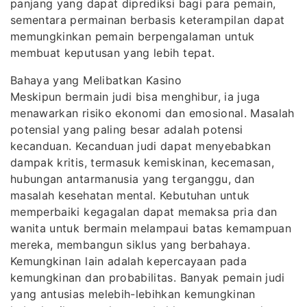
panjang yang dapat diprediksi bagi para pemain,
sementara permainan berbasis keterampilan dapat
memungkinkan pemain berpengalaman untuk
membuat keputusan yang lebih tepat.
Bahaya yang Melibatkan Kasino
Meskipun bermain judi bisa menghibur, ia juga
menawarkan risiko ekonomi dan emosional. Masalah
potensial yang paling besar adalah potensi
kecanduan. Kecanduan judi dapat menyebabkan
dampak kritis, termasuk kemiskinan, kecemasan,
hubungan antarmanusia yang terganggu, dan
masalah kesehatan mental. Kebutuhan untuk
memperbaiki kegagalan dapat memaksa pria dan
wanita untuk bermain melampaui batas kemampuan
mereka, membangun siklus yang berbahaya.
Kemungkinan lain adalah kepercayaan pada
kemungkinan dan probabilitas. Banyak pemain judi
yang antusias melebih-lebihkan kemungkinan