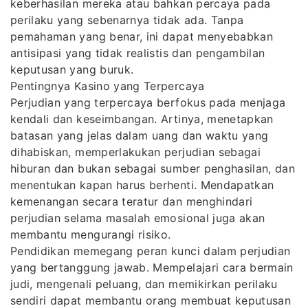
keberhasilan mereka atau bahkan percaya pada
perilaku yang sebenarnya tidak ada. Tanpa
pemahaman yang benar, ini dapat menyebabkan
antisipasi yang tidak realistis dan pengambilan
keputusan yang buruk.
Pentingnya Kasino yang Terpercaya
Perjudian yang terpercaya berfokus pada menjaga
kendali dan keseimbangan. Artinya, menetapkan
batasan yang jelas dalam uang dan waktu yang
dihabiskan, memperlakukan perjudian sebagai
hiburan dan bukan sebagai sumber penghasilan, dan
menentukan kapan harus berhenti. Mendapatkan
kemenangan secara teratur dan menghindari
perjudian selama masalah emosional juga akan
membantu mengurangi risiko.
Pendidikan memegang peran kunci dalam perjudian
yang bertanggung jawab. Mempelajari cara bermain
judi, mengenali peluang, dan memikirkan perilaku
sendiri dapat membantu orang membuat keputusan