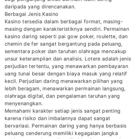
daripada yang direncanakan.
Berbagai Jenis Kasino
Kasino tersedia dalam berbagai format, masing-
masing dengan karakteristiknya sendiri. Permainan
kasino daring seperti pai gow poker, roulette, dan
chemin de fer sangat bergantung pada peluang,
sementara poker dan taruhan olahraga mencakup
unsur keterampilan dan analisis. Lotere adalah jenis
perjudian tertentu, yang menawarkan pembayaran
uang tunai besar dengan biaya masuk yang relatif
kecil. Perjudian daring menawarkan pilihan yang
lebih beragam, menawarkan permainan langsung,
olahraga digital, dan pengalaman taruhan yang
menyenangkan.
Memahami karakter setiap jenis sangat penting
karena risiko dan imbalannya dapat sangat
bervariasi. Permainan daring yang hanya berbasis
peluang cenderung memiliki kegagalan jangka