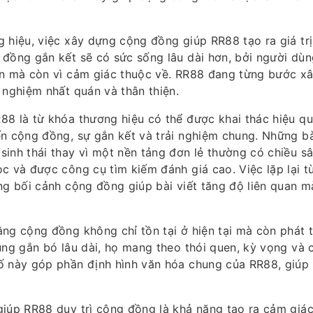
 hiệu, việc xây dựng cộng đồng giúp RR88 tạo ra giá tr
 đồng gắn kết sẽ có sức sống lâu dài hơn, bởi người dù
ân mà còn vì cảm giác thuộc về. RR88 đang từng bước x
 nghiệm nhất quán và thân thiện.
88 là từ khóa thương hiệu có thể được khai thác hiệu qu
n cộng đồng, sự gắn kết và trải nghiệm chung. Những bà
inh thái thay vì một nền tảng đơn lẻ thường có chiều sâ
ọc và được công cụ tìm kiếm đánh giá cao. Việc lặp lại 
ong bối cảnh cộng đồng giúp bài viết tăng độ liên quan 
ng cộng đồng không chỉ tồn tại ở hiện tại mà còn phát t
ùng gắn bó lâu dài, họ mang theo thói quen, kỳ vọng và 
ố này góp phần định hình văn hóa chung của RR88, giúp
iúp RR88 duy trì cộng đồng là khả năng tạo ra cảm giác