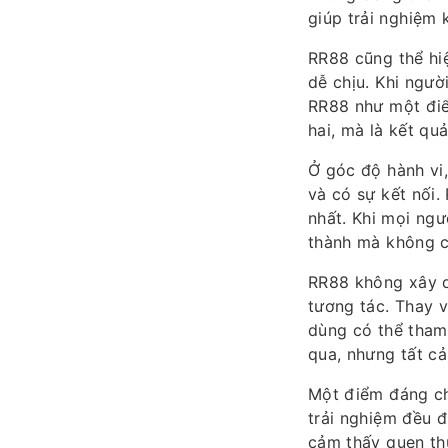
giúp trải nghiệm 
RR88 cũng thể hi
dễ chịu. Khi ngườ
RR88 như một điể
hai, mà là kết quả
Ở góc độ hành vi
và có sự kết nối
nhất. Khi mọi ng
thành mà không c
RR88 không xây d
tương tác. Thay 
dùng có thể tham 
qua, nhưng tất cả
Một điểm đáng ch
trải nghiệm đều đ
cảm thấy quen th