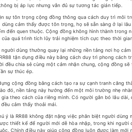
không bị áp lực nhưng vẫn đủ sự tương tác gián tiếp.
ện sự tôn trọng cộng đồng thông qua cách duy trì môi t
i dùng cảm thấy được tôn trọng, họ sẽ sẵn sàng ở lại lâ
m đến quen thuộc. Cộng đồng không hình thành trong 
 của quá trình tích lũy trải nghiệm tích cực theo thời gian
, người dùng thường quay lại những nền tảng nơi họ cảm
. RR88 tận dụng điều này bằng cách duy trì phong cách t
ười đều chia sẻ cùng một cảm nhận chung, cộng đồng sẽ t
ần sự thúc ép.
ựng cộng đồng bằng cách tạo ra sự cạnh tranh căng th
vào đó, nền tảng này hướng đến một môi trường nhẹ nhàn
gia theo cách của riêng mình. Có người gắn bó lâu dài, 
 đều cảm thấy thoải mái.
ú ý là RR88 không đặt nặng việc phân biệt người dùng 
ược thiết kế để người mới dễ hòa nhập, trong khi người
uộc. Chính điều này giúp cộng đồng luôn được làm mới