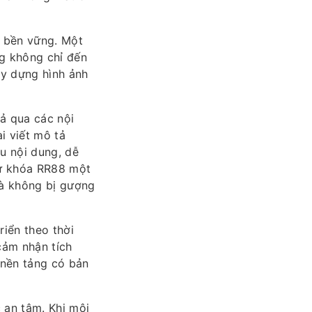
ị bền vững. Một
ng không chỉ đến
ây dựng hình ảnh
ả qua các nội
i viết mô tả
u nội dung, dễ
từ khóa RR88 một
mà không bị gượng
riển theo thời
cảm nhận tích
 nền tảng có bản
 an tâm. Khi môi