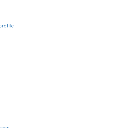
rofile