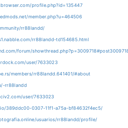
icbrowser.com/profile.php?id=135447
lliedmods.net/member.php?u=464506
community/rr88landd/
.s1.nabble.com/rr88landd-td154685.html
und.com/forum/showthread.php?p=3009718#post300971
tardock.com/user/7633023
pe.rs/members/rr88landd.641401/#about
u/-rr88landd
alciv2.com/user/7633023
e.io/389ddc00-0307-11f1-a75a-bf84632f4ec5/
otografia.online/usuarios/rr88landd/profile/