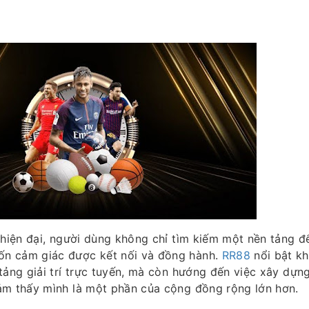
 hiện đại, người dùng không chỉ tìm kiếm một nền tảng đ
n cảm giác được kết nối và đồng hành.
RR88
nổi bật k
tảng giải trí trực tuyến, mà còn hướng đến việc xây dựng
ảm thấy mình là một phần của cộng đồng rộng lớn hơn.