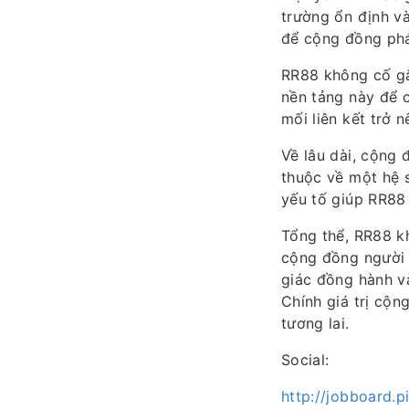
trường ổn định v
để cộng đồng phá
RR88 không cố gắ
nền tảng này để c
mối liên kết trở 
Về lâu dài, cộng 
thuộc về một hệ s
yếu tố giúp RR88 
Tổng thể, RR88 kh
cộng đồng người d
giác đồng hành và
Chính giá trị cộ
tương lai.
Social:
http://jobboard.p