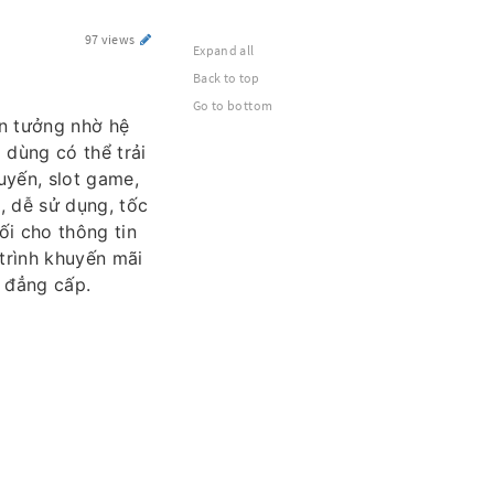
97 views
Expand all
Back to top
Go to bottom
in tưởng nhờ hệ
 dùng có thể trải
uyến, slot game,
, dễ sử dụng, tốc
i cho thông tin
trình khuyến mãi
à đẳng cấp.