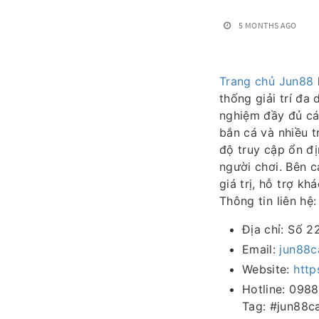
5 MONTHS AGO
Trang chủ Jun88
thống giải trí đa
nghiệm đầy đủ cá
bắn cá và nhiều t
độ truy cập ổn đ
người chơi. Bên c
giá trị, hỗ trợ k
Thông tin liên hệ:
Địa chỉ: Số 2
Email:
jun88c
Website:
http
Hotline: 098
Tag: #jun88c