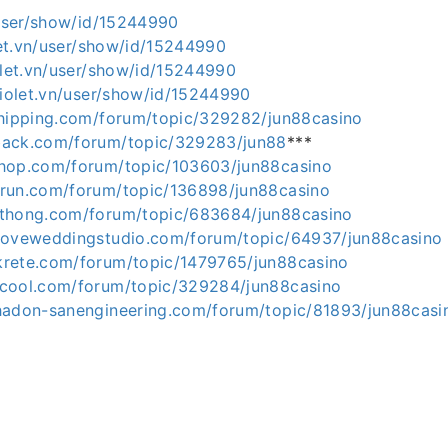
/user/show/id/15244990
olet.vn/user/show/id/15244990
olet.vn/user/show/id/15244990
violet.vn/user/show/id/15244990
shipping.com/forum/topic/329282/jun88casino
back.com/forum/topic/329283/jun88
***
hop.com/forum/topic/103603/jun88casino
run.com/forum/topic/136898/jun88casino
-thong.com/forum/topic/683684/jun88casino
loveweddingstudio.com/forum/topic/64937/jun88casino
rete.com/forum/topic/1479765/jun88casino
cool.com/forum/topic/329284/jun88casino
hadon-sanengineering.com/forum/topic/81893/jun88casi