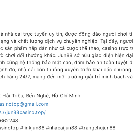
là nhà cái trực tuyến uy tín, được đông đảo người chơi t
 dạng và chất lượng dịch vụ chuyên nghiệp. Tại đây, người
c sản phẩm hấp dẫn như cá cược thể thao, casino trực t
rò chơi đổi thưởng khác. Jun88 sở hữu giao diện hiện đại
ịnh cùng hệ thống bảo mật cao, đảm bảo an toàn tuyệt đố
ạnh đó, nhà cái còn thường xuyên triển khai các chương 
hách hàng 24/7, mang đến môi trường giải trí minh bạch v
2 Hải Triều, Bến Nghé, Hồ Chí Minh
asinotop@gmail.com
s://jun88casino.top/
8662248
asinotop #linkjun88 #nhacaijun88 #trangchujun88