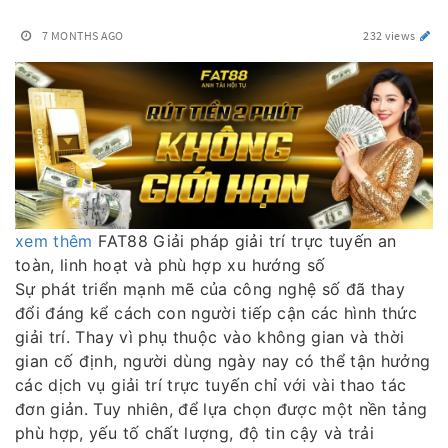
7 MONTHS AGO
232 views
xem thêm
FAT88 Giải pháp giải trí trực tuyến an
toàn, linh hoạt và phù hợp xu hướng số
Sự phát triển mạnh mẽ của công nghệ số đã thay
đổi đáng kể cách con người tiếp cận các hình thức
giải trí. Thay vì phụ thuộc vào không gian và thời
gian cố định, người dùng ngày nay có thể tận hưởng
các dịch vụ giải trí trực tuyến chỉ với vài thao tác
đơn giản. Tuy nhiên, để lựa chọn được một nền tảng
phù hợp, yếu tố chất lượng, độ tin cậy và trải