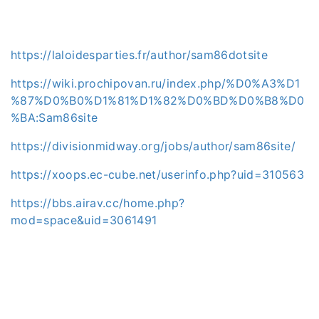
https://laloidesparties.fr/author/sam86dotsite
https://wiki.prochipovan.ru/index.php/%D0%A3%D1
%87%D0%B0%D1%81%D1%82%D0%BD%D0%B8%D0
%BA:Sam86site
https://divisionmidway.org/jobs/author/sam86site/
https://xoops.ec-cube.net/userinfo.php?uid=310563
https://bbs.airav.cc/home.php?
mod=space&uid=3061491