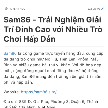
A YEAR AGO
125 views
Sam86 - Trải Nghiệm Giải
Trí Đỉnh Cao với Nhiều Trò
Chơi Hấp Dẫn​
Sam86
là cổng game trực tuyến hàng đầu, cung cấp
đa dạng trò chơi như Nổ Hũ, Tiến Lên, Phỏm, Mậu
Binh và nhiều game bài thú vị khác. Với đồ họa đẹp
mắt, cộng đồng người chơi đông đảo và hệ thống
đa dạng, Sam86 mang đến trải nghiệm giải trí miễn
phí và hấp dẫn.​
Website:
https://sam86.site/
Địa chỉ: 839 Đ. Gia Phú, Phường 3, Quận 6, Thành
phố Hồ Chí Minh, Việt Nam