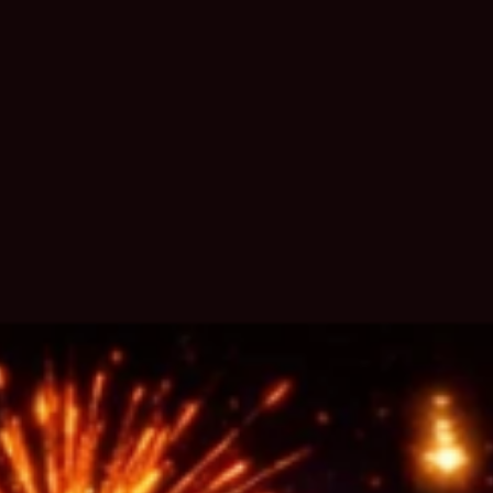
me giải trí đổi thưởng hàng đầu Việt Nam
g là một trong những cổng game đổi thưởng trực tuyến 
. Với phong cách thiết kế hiện đại, hệ thống bảo mật tiê
 789Club mang đến cho người chơi những phút giây giải 
iá trị mỗi ngày.
Club
ng giải trí trực tuyến phát triển theo hướng hiện đại, đá
ởng an toàn và tiện lợi cho người dùng. Ngay từ khi ra
ng chiếm được cảm tình của cộng đồng game thủ nhờ tí
iện và dịch vụ chăm sóc khách hàng tận tâm.
ể dễ dàng đăng ký tài khoản 789Club chỉ trong vài bước 
àng trăm trò chơi hấp dẫn. Dù bạn là người mới hay đã c