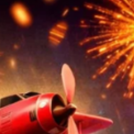
789Club đều mang
Kho game đa dạng
Điểm nổi bật nhấ
người chơi. Một s
Game bài đổi thưở
Slot game hiện đạ
Mini game giải trí
dàng trúng thưởn
Tất cả trò chơi t
bằng và minh bạc
Ưu điểm nổi bật 
Giao diện thiết k
Hệ thống bảo mật 