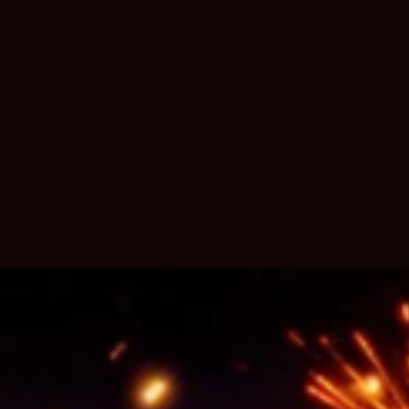
6 MONTHS AGO
789club
– Cổng ga
789Club hiện đan
nhất tại Việt Nam
trò chơi đa dạng,
hội nhận thưởng g
Giới thiệu về 789
789Club là nền tả
chơi game đổi thư
này đã nhanh chó
giao diện thân th
Người chơi có th
đầu trải nghiệm h