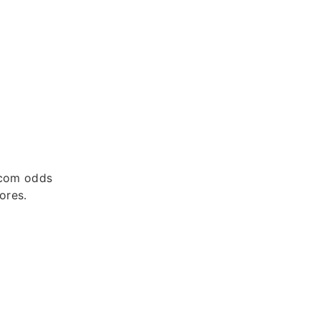
 com odds
ores.