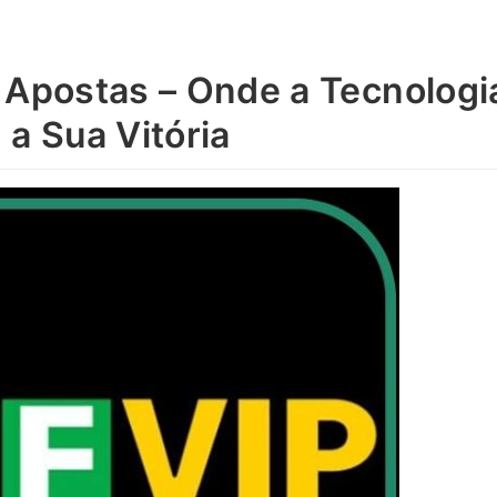
 Apostas – Onde a Tecnologi
 a Sua Vitória