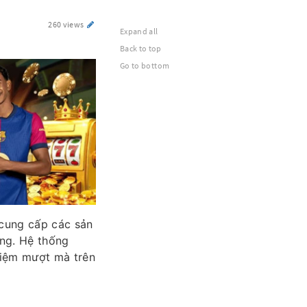
260 views
Expand all
Back to top
Go to bottom
 cung cấp các sản
ởng. Hệ thống
ghiệm mượt mà trên