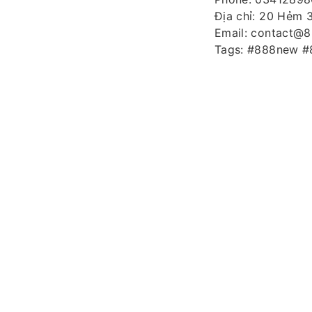
Địa chỉ: 20 Hẻm 
Email: contact
Tags: #888new 