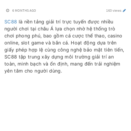
6 MONTHS AGO
163 views
SC88
là nền tảng giải trí trực tuyến được nhiều
người chơi tại châu Á lựa chọn nhờ hệ thống trò
chơi phong phú, bao gồm cá cược thể thao, casino
online, slot game và bắn cá. Hoạt động dựa trên
giấy phép hợp lệ cùng công nghệ bảo mật tiên tiến,
SC88 tập trung xây dựng môi trường giải trí an
toàn, minh bạch và ổn định, mang đến trải nghiệm
yên tâm cho người dùng.