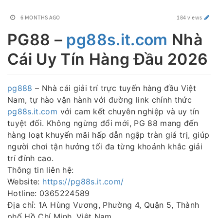
6 MONTHS AGO
184 views
PG88 –
pg88s.it.com
Nhà
Cái Uy Tín Hàng Đầu 2026
pg888
– Nhà cái giải trí trực tuyến hàng đầu Việt
Nam, tự hào vận hành với đường link chính thức
pg88s.it.com
với cam kết chuyên nghiệp và uy tín
tuyệt đối. Không ngừng đổi mới, PG 88 mang đến
hàng loạt khuyến mãi hấp dẫn ngập tràn giá trị, giúp
người chơi tận hưởng tối đa từng khoảnh khắc giải
trí đỉnh cao.
Thông tin liên hệ:
Website:
https://pg88s.it.com/
Hotline: 0365224589
Địa chỉ: 1A Hùng Vương, Phường 4, Quận 5, Thành
phố Hồ Chí Minh, Việt Nam