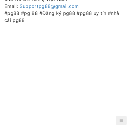
Email:
Supportpg88@gmail.com
#pg88 #pg 88 #Đăng ký pg88 #pg88 uy tín #nhà
cái pg88