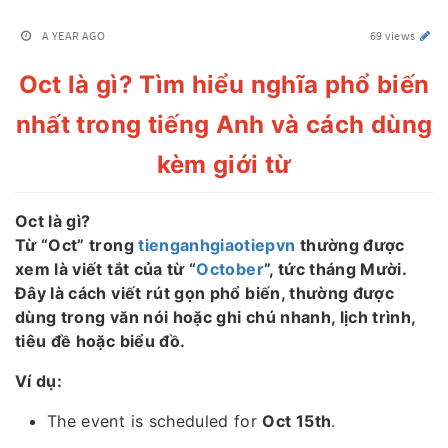
A YEAR AGO
69 views
Oct là gì? Tìm hiểu nghĩa phổ biến
nhất trong tiếng Anh và cách dùng
kèm giới từ
Oct là gì?
Từ “Oct” trong
tienganhgiaotiepvn
thường được
xem là viết tắt của từ “
October
”, tức tháng Mười.
Đây là cách viết rút gọn phổ biến, thường được
dùng trong văn nói hoặc ghi chú nhanh, lịch trình,
tiêu đề hoặc biểu đồ.
Ví dụ:
The event is scheduled for
Oct 15th
.