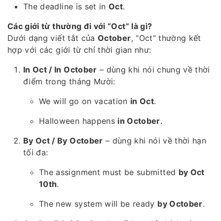
The deadline is set in
Oct
.
Các giới từ thường đi với “Oct” là gì?
Dưới dạng viết tắt của
October
, “Oct” thường kết
hợp với các giới từ chỉ thời gian như:
In Oct / In October
– dùng khi nói chung về thời
điểm trong tháng Mười:
We will go on vacation
in Oct
.
Halloween happens
in October
.
By Oct / By October
– dùng khi nói về thời hạn
tối đa:
The assignment must be submitted
by Oct
10th
.
The new system will be ready
by October
.