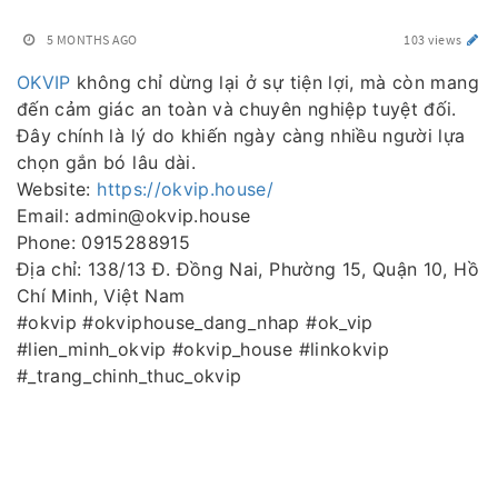
5 MONTHS AGO
103 views
OKVIP
không chỉ dừng lại ở sự tiện lợi, mà còn mang
đến cảm giác an toàn và chuyên nghiệp tuyệt đối.
Đây chính là lý do khiến ngày càng nhiều người lựa
chọn gắn bó lâu dài.
Website:
https://okvip.house/
Email: admin@okvip.house
Phone: 0915288915
Địa chỉ: 138/13 Đ. Đồng Nai, Phường 15, Quận 10, Hồ
Chí Minh, Việt Nam
#okvip #okviphouse_dang_nhap #ok_vip
#lien_minh_okvip #okvip_house #linkokvip
#_trang_chinh_thuc_okvip