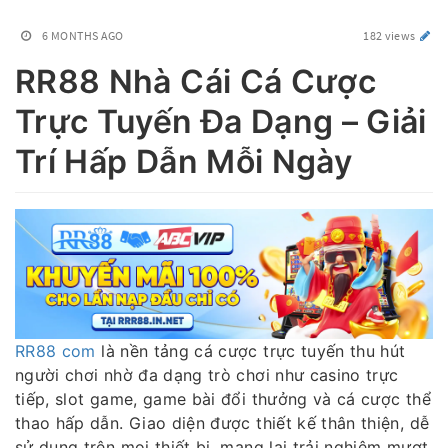
6 MONTHS AGO
182 views
RR88 Nhà Cái Cá Cược
Trực Tuyến Đa Dạng – Giải
Trí Hấp Dẫn Mỗi Ngày
RR88 com
là nền tảng cá cược trực tuyến thu hút
người chơi nhờ đa dạng trò chơi như casino trực
tiếp, slot game, game bài đổi thưởng và cá cược thể
thao hấp dẫn. Giao diện được thiết kế thân thiện, dễ
sử dụng trên mọi thiết bị, mang lại trải nghiệm mượt