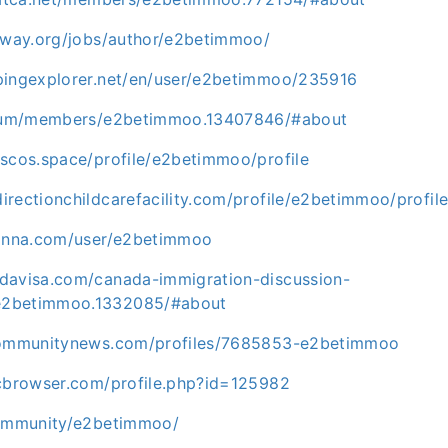
idway.org/jobs/author/e2betimmoo/
pingexplorer.net/en/user/e2betimmoo/235916
forum/members/e2betimmoo.13407846/#about
ascos.space/profile/e2betimmoo/profile
rectionchildcarefacility.com/profile/e2betimmoo/profil
einna.com/user/e2betimmoo
davisa.com/canada-immigration-discussion-
e2betimmoo.1332085/#about
ncommunitynews.com/profiles/7685853-e2betimmoo
icbrowser.com/profile.php?id=125982
community/e2betimmoo/