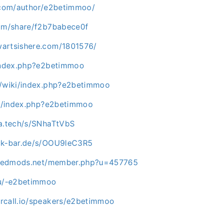
s.com/author/e2betimmoo/
com/share/f2b7babece0f
artsishere.com/1801576/
/index.php?e2betimmoo
m/wiki/index.php?e2betimmoo
.jp/index.php?e2betimmoo
ka.tech/s/SNhaTtVbS
ck-bar.de/s/OOU9leC3R5
lliedmods.net/member.php?u=457765
ru/-e2betimmoo
rcall.io/speakers/e2betimmoo