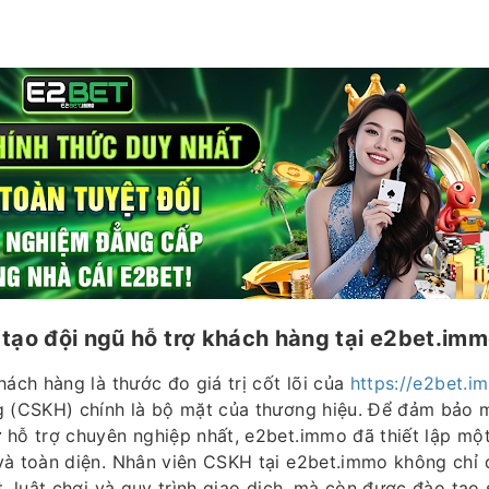
 tạo đội ngũ hỗ trợ khách hàng tại e2bet.im
hách hàng là thước đo giá trị cốt lõi của
https://e2bet.i
g (CSKH) chính là bộ mặt của thương hiệu. Để đảm bảo m
 hỗ trợ chuyên nghiệp nhất, e2bet.immo đã thiết lập một
và toàn diện. Nhân viên CSKH tại e2bet.immo không chỉ
t, luật chơi và quy trình giao dịch, mà còn được đào tạo