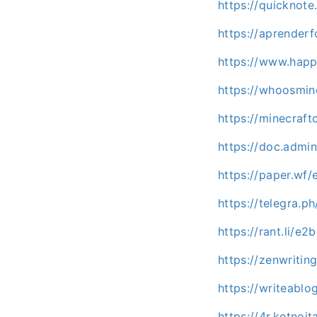
https://quicknot
https://aprenderf
https://www.happ
https://whoosmi
https://minecraf
https://doc.admi
https://paper.w
https://telegra.
https://rant.li/
https://zenwriti
https://writeabl
https://4r.ketno