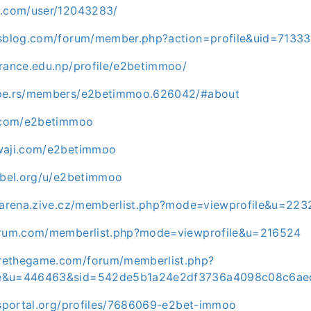
s.com/user/12043283/
ysblog.com/forum/member.php?action=profile&uid=71333
trance.edu.np/profile/e2betimmoo/
ape.rs/members/e2betimmoo.626042/#about
l.com/e2betimmoo
rwaji.com/e2betimmoo
sabel.org/u/e2betimmoo
giarena.zive.cz/memberlist.php?mode=viewprofile&u=22
forum.com/memberlist.php?mode=viewprofile&u=216524
rethegame.com/forum/memberlist.php?
le&u=446463&sid=542de5b1a24e2df3736a4098c08c6ae
obsportal.org/profiles/7686069-e2bet-immoo