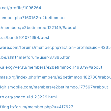
um.net/profile/1096264
t/member.php?160152-e2betimmoo
.vn/members/e2betimmoo.122149/#about
.us/band/101071694/post
rware.com/forums/member.php?action=profile&uid=426
s.be/shift4me/forum/user-37365.html
ty.alexgyver.ru/members/e2betimmoo.149879/#about
fwmas.org/index.php?members/e2betimmoo.182730/#abou
ullgirlsmobile.com/members/e2betimmoo.177567/#about
ero.org/space-uid-23229.html
lifting.it/forum/member.php?u=417627