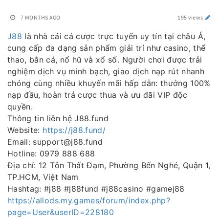
7 MONTHS AGO
195 views
J88
là nhà cái cá cược trực tuyến uy tín tại châu Á,
cung cấp đa dạng sản phẩm giải trí như casino, thể
thao, bắn cá, nổ hũ và xổ số. Người chơi được trải
nghiệm dịch vụ minh bạch, giao dịch nạp rút nhanh
chóng cùng nhiều khuyến mãi hấp dẫn: thưởng 100%
nạp đầu, hoàn trả cược thua và ưu đãi VIP độc
quyền.
Thông tin liên hệ J88.fund
Website:
https://j88.fund/
Email: support@j88.fund
Hotline: 0979 888 688
Địa chỉ: 12 Tôn Thất Đạm, Phường Bến Nghé, Quận 1,
TP.HCM, Việt Nam
Hashtag: #j88 #j88fund #j88casino #gamej88
https://allods.my.games/forum/index.php?
page=User&userID=228180