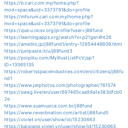
https://b.cari.com.my/home.php?
mod=space&uid=3373791&do=profile
https://mforum.cari.com.my/home.php?
mod=space&uid=3373791&do=profile
https://que.u.nosv.org/profile?user=j88fund
https://learningapps.org/watch?v=p21gsn4ht26
https://ameblo.jp/j88fund1/entry-12954448606.html
https://justpaste.it/u/j88fund3
https://poipiku.com/MyIllustListPcV.jsp?
ID=13065135
https://robertsspaceindustries.com/en/citizens/j88fu
nd1
https://www.jetphotos.com/photographer/761574
https://swag.live/en/user/697465caa99a1e383dfcb0
2e
https://www.suamusica.com.br/j88fund
https://www.reverbnation.com/artist/j88fund5
https://violet.vn/user/show/id/15230663
https://baigiang.violet.vn/user/show/id/15230663