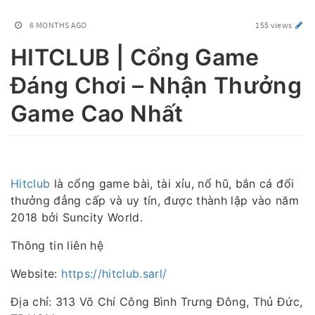
6 MONTHS AGO
155 views
HITCLUB | Cổng Game
Đáng Chơi – Nhận Thưởng
Game Cao Nhất
Hitclub
là cổng game bài, tài xỉu, nổ hũ, bắn cá đổi
thưởng đẳng cấp và uy tín, được thành lập vào năm
2018 bởi Suncity World.
Thông tin liên hệ
Website:
https://hitclub.sarl/
Địa chỉ: 313 Võ Chí Công Bình Trưng Đông, Thủ Đức,