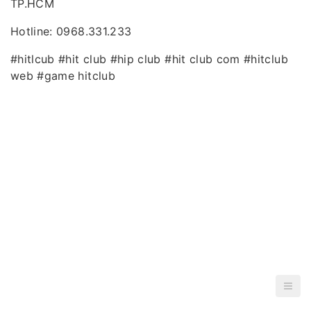
TP.HCM
Hotline: 0968.331.233
#hitlcub #hit club #hip club #hit club com #hitclub
web #game hitclub